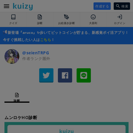
作成する
検索
クイズ
診断
お絵描き診断
大喜利
ログイン
新登場『aruco』✨歩いてビットコインが貯まる、新感覚ポイ活アプリ！
今すぐ挑戦したい人は
こちら
！
@seienTRPG
作者ランク圏外
診断
ムンロケHO診断