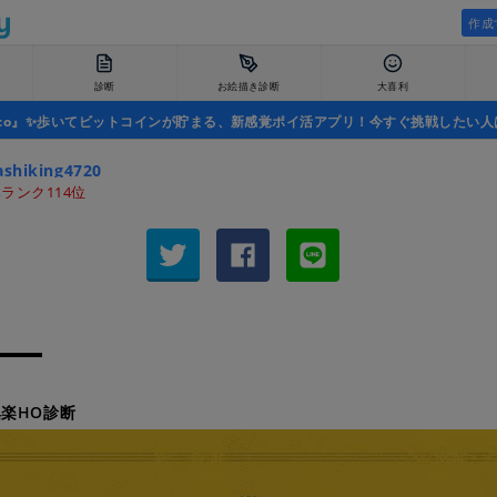
作成
診断
お絵描き診断
大喜利
uco』✨歩いてビットコインが貯まる、新感覚ポイ活アプリ！今すぐ挑戦したい人
shiking4720
ランク114位
楽HO診断