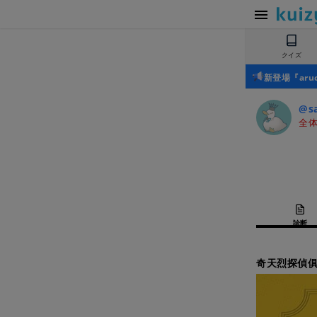
クイズ
新登場『ar
@sa
全体
診断
奇天烈探偵俱