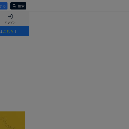
する
検索
ログイン
は
こちら
！