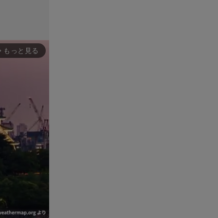
もっと見る
rward_ios