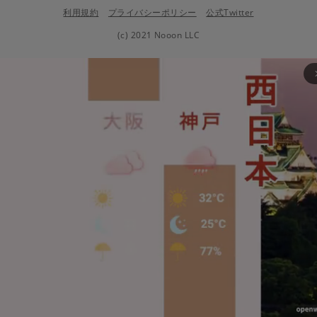
利用規約
プライバシーポリシー
公式Twitter
(c) 2021 Nooon LLC
arrow_fo