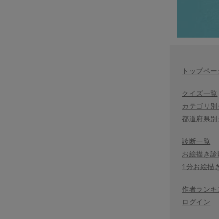
トップペー
クイズ一覧
カテゴリ別
都道府県別
診断一覧
お絵描き診
1分お絵描
作者ランキ
ログイン