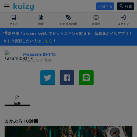
作成する
検索
クイズ
診断
お絵描き診断
大喜利
ログイン
新登場『aruco』✨歩いてビットコインが貯まる、新感覚ポイ活アプリ！
今すぐ挑戦したい人は
こちら
！
@sasami0911k
作者ランク圏外
診断
まかぶろHO診断