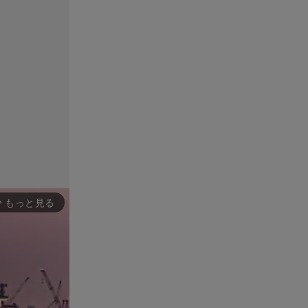
もっと見る
rward_ios