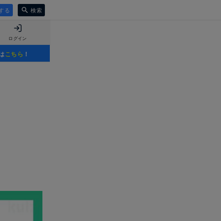
する
検索
ログイン
は
こちら
！