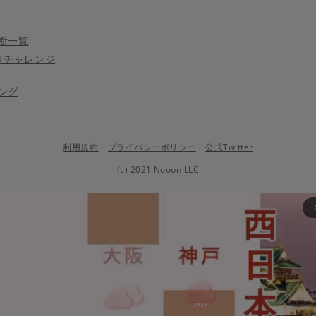
断一覧
きチャレンジ
ング
利用規約
プライバシーポリシー
公式Twitter
(c) 2021 Nooon LLC
arrow_fo