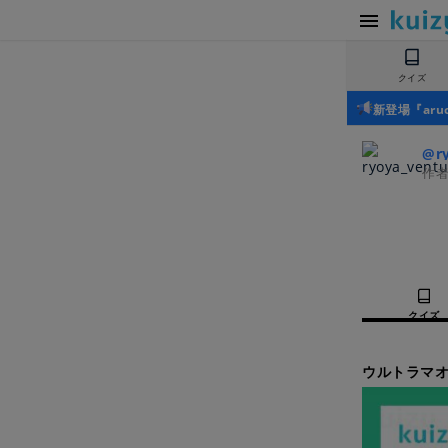
クイズ
新登場『ar
@ry
作
クイズ
ウルトラマオ