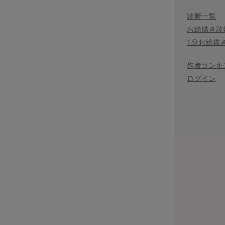
診断一覧
お絵描き診
1分お絵描
作者ランキ
ログイン