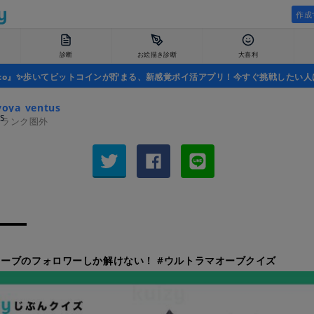
作成
診断
お絵描き診断
大喜利
uco』✨歩いてビットコインが貯まる、新感覚ポイ活アプリ！今すぐ挑戦したい人
oya_ventus
者ランク圏外
ーブのフォロワーしか解けない！ #ウルトラマオーブクイズ