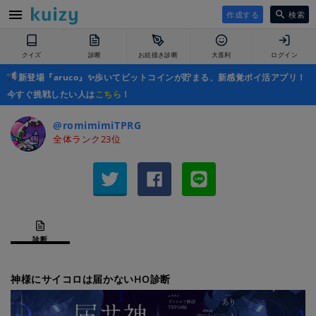
作成する
検索
クイズ
診断
お絵描き診断
大喜利
ログイン
新登場『aruco』✨歩いてビットコインが貯まる、新感覚ポイ活アプリ！
今すぐ挑戦したい人は
こちら
！
@romimimiTPRG
全体ランク23位
診断
神様にサイコロは届かないHO診断