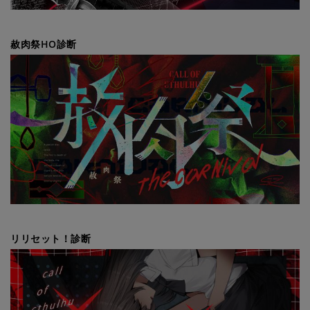
赦肉祭HO診断
リリセット！診断