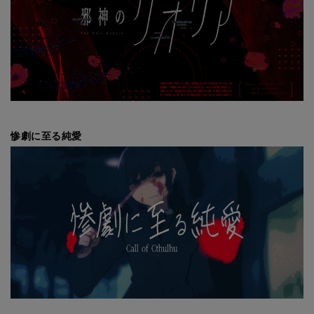
惨劇に至る純愛