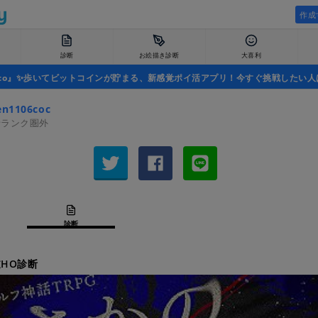
作成
診断
お絵描き診断
大喜利
uco』✨歩いてビットコインが貯まる、新感覚ポイ活アプリ！今すぐ挑戦したい人
en1106coc
者ランク圏外
診断
HO診断