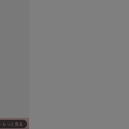
もっと見る
rward_ios