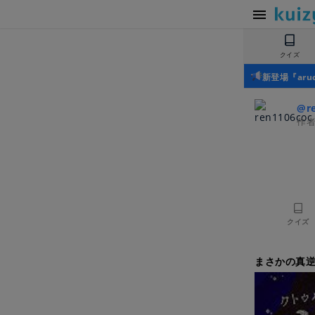
クイズ
新登場『ar
@r
作
クイズ
まさかの真逆