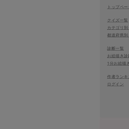
トップペー
クイズ一覧
カテゴリ別
都道府県別
診断一覧
お絵描き診
1分お絵描
作者ランキ
ログイン