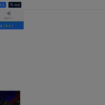
する
検索
ログイン
は
こちら
！