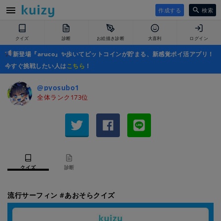
作成する
検索
クイズ
診断
お絵描き診断
大喜利
ログイン
新登場『aruco』✨歩いてビットコインが貯まる、新感覚ポイ活アプリ！
今すぐ挑戦したい人は
こちら
！
@pyosubo1
全体ランク173位
クイズ
診断
流行サーフィン #あおそらクイズ