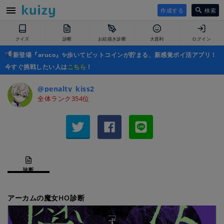
作成する
検索
クイズ
診断
お絵描き診断
大喜利
ログイン
新登場『aruco』✨歩いてビットコインが貯まる、新感覚ポイ活アプリ！
今すぐ挑戦したい人は
こちら
！
@penalty_kiss2
全体ランク354位
診断
アーカムの魔女HO診断