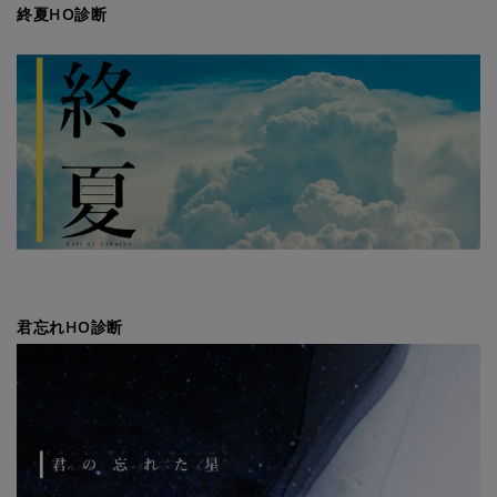
終夏HO診断
君忘れHO診断