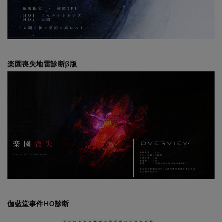
楽園喪失地雷診断β版
伽藍堂事件HO診断