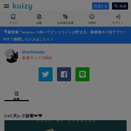
作成する
検索
クイズ
診断
お絵描き診断
大喜利
ログイン
新登場『aruco』✨歩いてビットコインが貯まる、新感覚ポイ活アプリ！
今すぐ挑戦したい人は
こちら
！
@oshitada_
全体ランク236位
診断
CoC天レク診断🪽💚