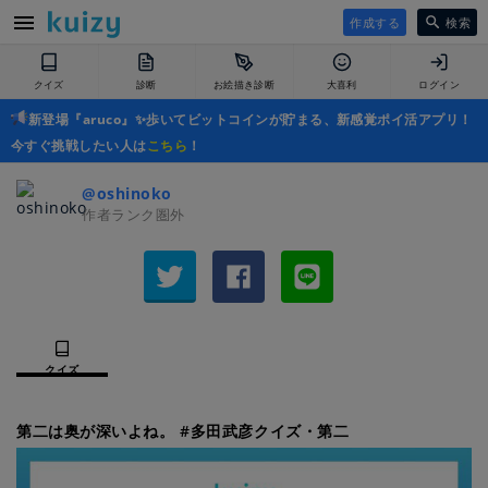
作成する
検索
クイズ
診断
お絵描き診断
大喜利
ログイン
新登場『aruco』✨歩いてビットコインが貯まる、新感覚ポイ活アプリ！
今すぐ挑戦したい人は
こちら
！
@oshinoko
作者ランク圏外
クイズ
第二は奥が深いよね。 #多田武彦クイズ・第二