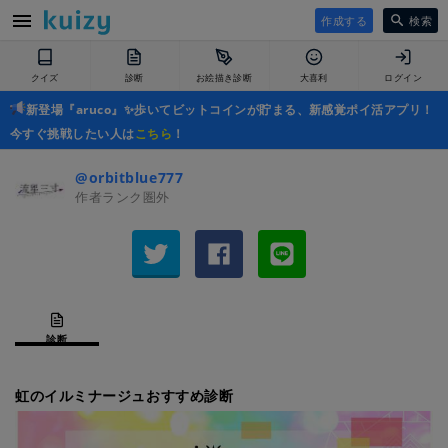
作成する
検索
クイズ
診断
お絵描き診断
大喜利
ログイン
新登場『aruco』✨歩いてビットコインが貯まる、新感覚ポイ活アプリ！
今すぐ挑戦したい人は
こちら
！
@orbitblue777
作者ランク圏外
診断
虹のイルミナージュおすすめ診断