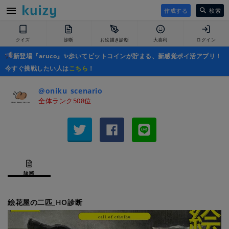
作成する
検索
クイズ
診断
お絵描き診断
大喜利
ログイン
新登場『aruco』✨歩いてビットコインが貯まる、新感覚ポイ活アプリ！
今すぐ挑戦したい人は
こちら
！
@oniku_scenario
全体ランク508位
診断
絵花屋の二匹_HO診断