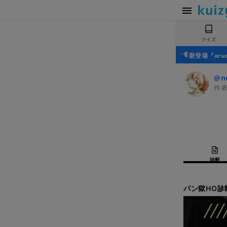
クイズ
新登場『ar
@ne
作
診断
パン獄HO診