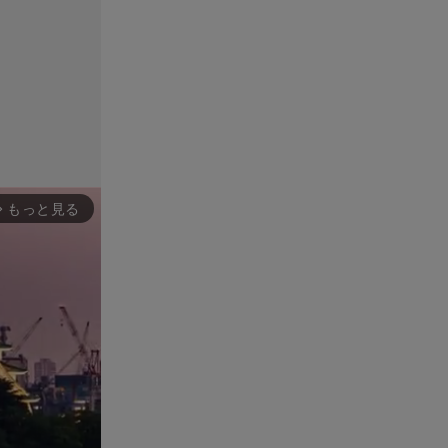
もっと見る
rward_ios