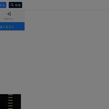
する
検索
ログイン
は
こちら
！