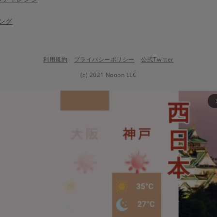
ング
利用規約
プライバシーポリシー
公式Twitter
(c) 2021 Nooon LLC
arrow_fo