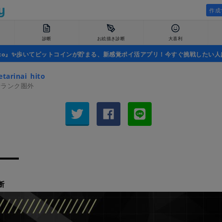
作成
診断
お絵描き診断
大喜利
uco』✨歩いてビットコインが貯まる、新感覚ポイ活アプリ！今すぐ挑戦したい人
tarinai_hito
者ランク圏外
断