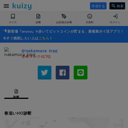
作成する
検索
クイズ
診断
お絵描き診断
大喜利
ログイン
新登場『aruco』✨歩いてビットコインが貯まる、新感覚ポイ活アプリ！
今すぐ挑戦したい人は
こちら
！
@nakamura_trpg
全体ランク627位
診断
春追いHO診断