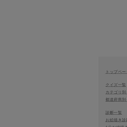
トップペー
クイズ一覧
カテゴリ別
都道府県別
診断一覧
お絵描き診