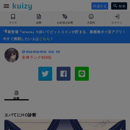
作成する
検索
クイズ
診断
お絵描き診断
大喜利
ログイン
新登場『aruco』✨歩いてビットコインが貯まる、新感覚ポイ活アプリ！
今すぐ挑戦したい人は
こちら
！
@momomo_no_m
全体ランク826位
診断
エバてにHO診断