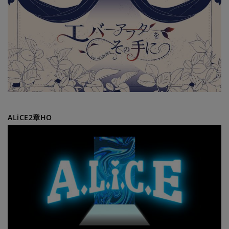
ALiCE2章HO