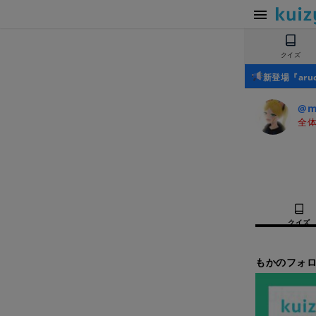
クイズ
新登場『ar
@m
全体
クイズ
もかのフォロ