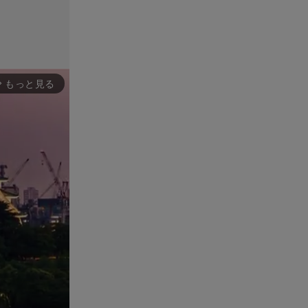
もっと見る
rward_ios