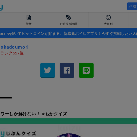
作成
診断
お絵描き診断
大喜利
uco』✨歩いてビットコインが貯まる、新感覚ポイ活アプリ！今すぐ挑戦したい人
okadoumori
ランク557位
ワーしか解けない！ #もかクイズ