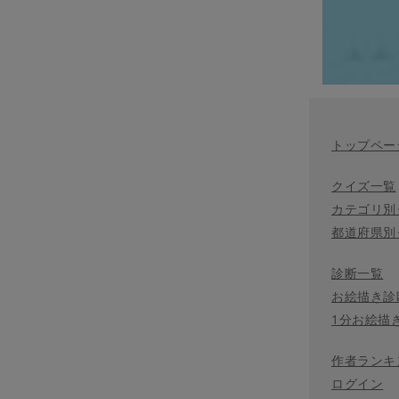
トップペー
クイズ一覧
カテゴリ別
都道府県別
診断一覧
お絵描き診
1分お絵描
作者ランキ
ログイン