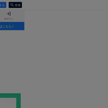
する
検索
ログイン
は
こちら
！