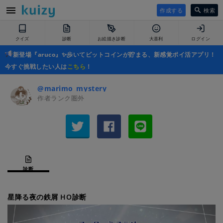
作成する
検索
クイズ
診断
お絵描き診断
大喜利
ログイン
新登場『aruco』✨歩いてビットコインが貯まる、新感覚ポイ活アプリ！
今すぐ挑戦したい人は
こちら
！
@marimo_mystery
作者ランク圏外
診断
星降る夜の鉄屑 HO診断