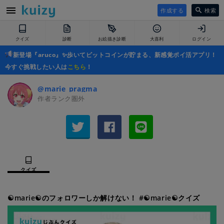
作成する
検索
クイズ
診断
お絵描き診断
大喜利
ログイン
新登場『aruco』✨歩いてビットコインが貯まる、新感覚ポイ活アプリ！
今すぐ挑戦したい人は
こちら
！
@marie_pragma
作者ランク圏外
クイズ
☯marie☯のフォロワーしか解けない！ #☯marie☯クイズ