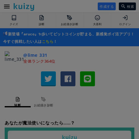
作成する
検索
クイズ
診断
お絵描き診断
大喜利
ログイン
新登場『aruco』✨歩いてビットコインが貯まる、新感覚ポイ活アプリ！
今すぐ挑戦したい人は
こちら
！
@lime_331
全体ランク364位
診断
お絵描き診断
あなたが魔法使いになったら……？