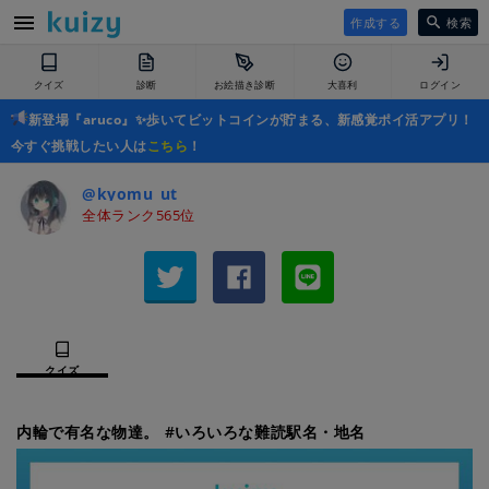
作成する
検索
クイズ
診断
お絵描き診断
大喜利
ログイン
新登場『aruco』✨歩いてビットコインが貯まる、新感覚ポイ活アプリ！
今すぐ挑戦したい人は
こちら
！
@kyomu_ut
全体ランク565位
クイズ
内輪で有名な物達。 #いろいろな難読駅名・地名