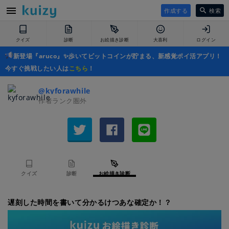
作成する
検索
クイズ
診断
お絵描き診断
大喜利
ログイン
新登場『aruco』✨歩いてビットコインが貯まる、新感覚ポイ活アプリ！
今すぐ挑戦したい人は
こちら
！
@kyforawhile
作者ランク圏外
クイズ
診断
お絵描き診断
遅刻した時間を書いて分かるけつあな確定か！？