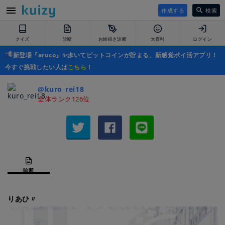
作成する
検索
クイズ
診断
お絵描き診断
大喜利
ログイン
新登場『aruco』✨歩いてビットコインが貯まる、新感覚ポイ活アプリ！
今すぐ挑戦したい人は
こちら
！
@kuro_rei18
全体ランク126位
診断
りあひ〃