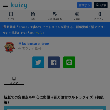
作成する
検索
クイズ
診断
お絵描き診断
大喜利
ログイン
新登場『aruco』✨歩いてビットコインが貯まる、新感覚ポイ活アプリ！
今すぐ挑戦したい人は
こちら
！
@kujoqtaro_trpg
作者ランク圏外
クイズ
新版での変更点を中心に出題 #百万迷宮ウルトラクイズ（初級
編）