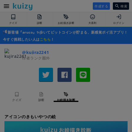
作成する
検索
クイズ
診断
お絵描き診断
大喜利
ログイン
新登場『aruco』✨歩いてビットコインが貯まる、新感覚ポイ活アプリ！
今すぐ挑戦したい人は
こちら
！
@kujira2241
作者ランク圏外
クイズ
診断
お絵描き診断
アイコンのきもいやつの絵