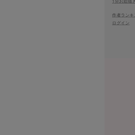
1分お絵描
作者ランキ
ログイン