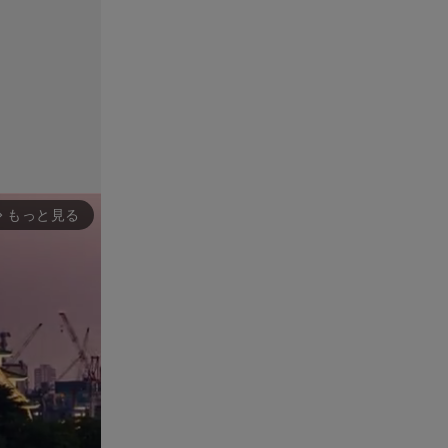
もっと見る
rward_ios