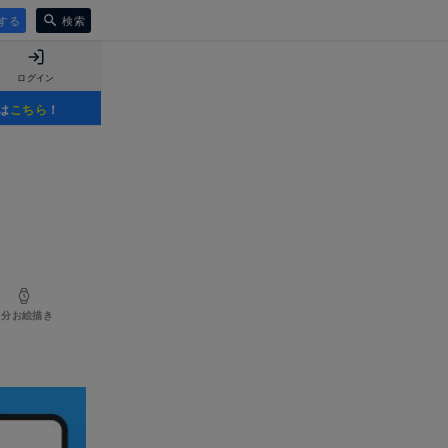
する
検索
ログイン
は
こちら
！
1分お絵描き