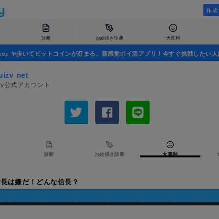
作成
診断
お絵描き診断
大喜利
uco』✨歩いてビットコインが貯まる、新感覚ポイ活アプリ！今すぐ挑戦したい人
izy_net
izy公式アカウント
診断
お絵描き診断
大喜利
信長は嫌だ！どんな信長？