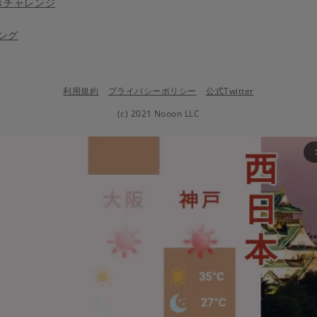
きチャレンジ
ング
利用規約
プライバシーポリシー
公式Twitter
(c) 2021 Nooon LLC
arrow_fo