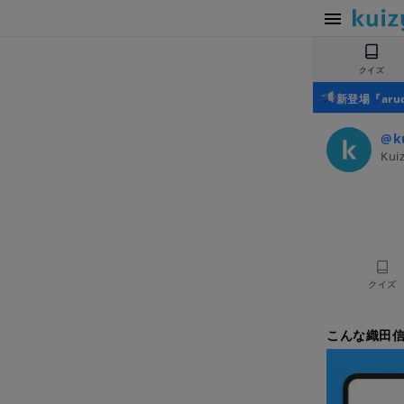
クイズ
新登場『ar
@ku
Ku
クイズ
こんな織田