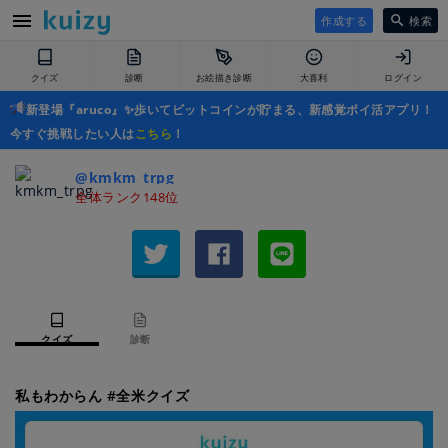
作成する
検索
クイズ
診断
お絵描き診断
大喜利
ログイン
新登場『aruco』✨歩いてビットコインが貯まる、新感覚ポイ活アプリ！
今すぐ挑戦したい人は
こちら
！
@kmkm_trpg
全体ランク148位
クイズ
診断
私もわからん #全米クイズ