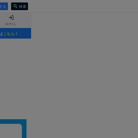
する
検索
ログイン
は
こちら
！