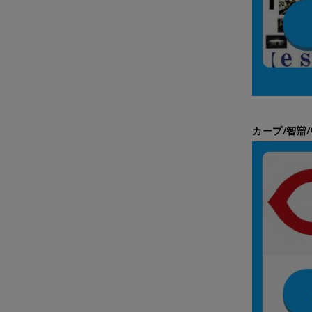
カープ/智辯