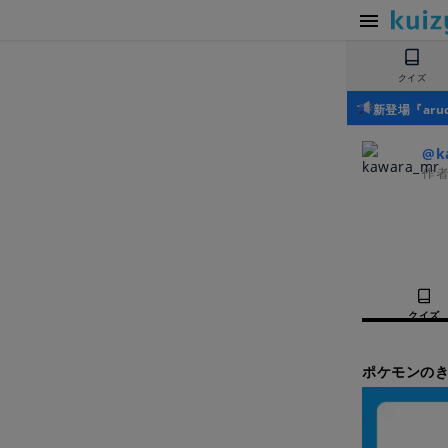
クイズ
新登場『ar
@k
作
クイズ
ポケモンの