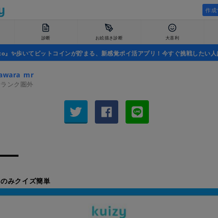
作成
診断
お絵描き診断
大喜利
uco』✨歩いてビットコインが貯まる、新感覚ポイ活アプリ！今すぐ挑戦したい人
awara_mr
者ランク圏外
きのみクイズ簡単