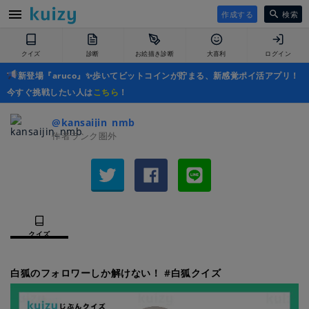
作成する
検索
クイズ
診断
お絵描き診断
大喜利
ログイン
新登場『aruco』✨歩いてビットコインが貯まる、新感覚ポイ活アプリ！
今すぐ挑戦したい人は
こちら
！
@kansaijin_nmb
作者ランク圏外
クイズ
白狐のフォロワーしか解けない！ #白狐クイズ