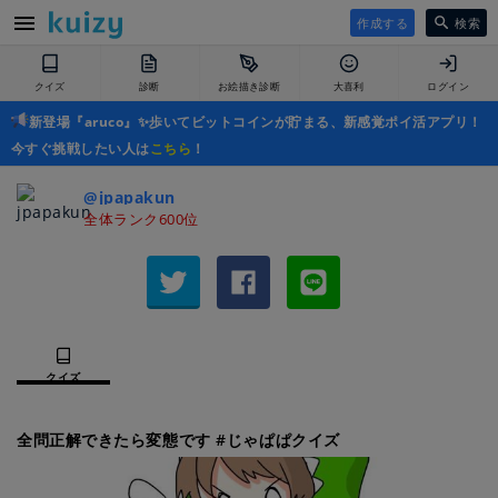
作成する
検索
クイズ
診断
お絵描き診断
大喜利
ログイン
新登場『aruco』✨歩いてビットコインが貯まる、新感覚ポイ活アプリ！
今すぐ挑戦したい人は
こちら
！
@jpapakun
全体ランク600位
クイズ
全問正解できたら変態です #じゃぱぱクイズ