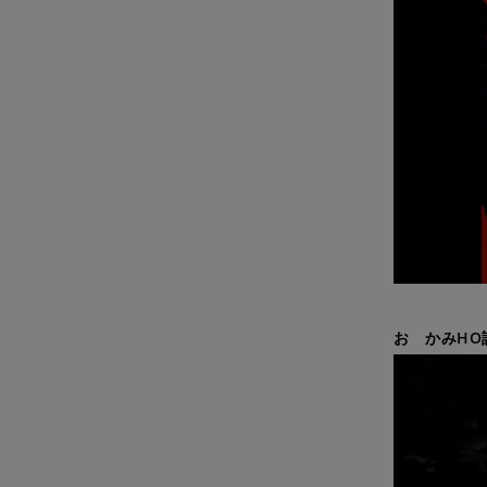
おゝかみHO