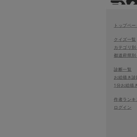
トップペー
クイズ一覧
カテゴリ別
都道府県別
診断一覧
お絵描き診
1分お絵描
作者ランキ
ログイン