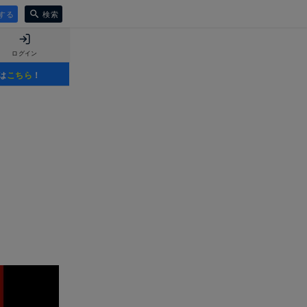
する
検索
ログイン
は
こちら
！