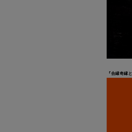
『合縁奇縁と