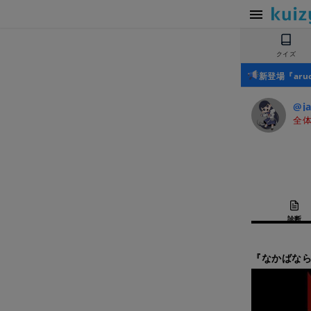
クイズ
新登場『ar
@ja
全体
診断
『なかばなら