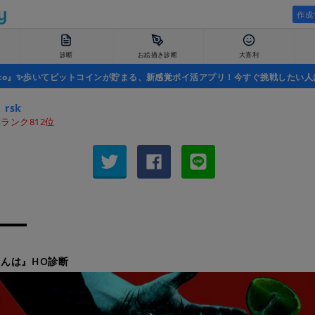
作成
診断
お絵描き診断
大喜利
uco』✨歩いてビットコインが貯まる、新感覚ポイ活アプリ！今すぐ挑戦したい人
_rsk
ランク812位
んは』HO診断