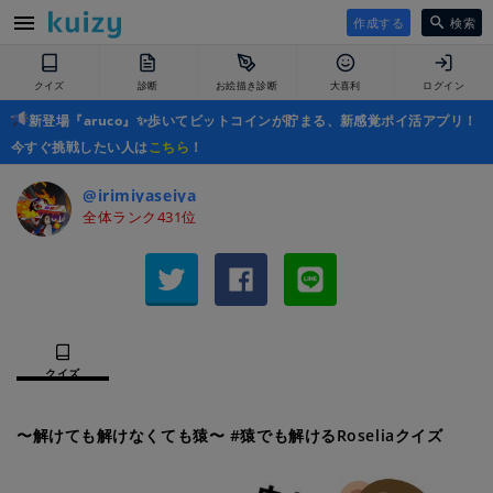
作成する
検索
クイズ
診断
お絵描き診断
大喜利
ログイン
新登場『aruco』✨歩いてビットコインが貯まる、新感覚ポイ活アプリ！
今すぐ挑戦したい人は
こちら
！
@irimiyaseiya
全体ランク431位
クイズ
〜解けても解けなくても猿〜 #猿でも解けるRoseliaクイズ