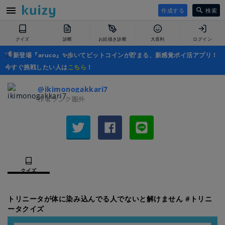
作成する
検索
クイズ
診断
お絵描き診断
大喜利
ログイン
新登場『aruco』✨歩いてビットコインが貯まる、新感覚ポイ活アプリ！
今すぐ挑戦したい人は
こちら
！
@ikimonogakkari7
作者ランク圏外
クイズ
トリニータが体に染み込んでる人でないと解けません #トリニ
ータクイズ