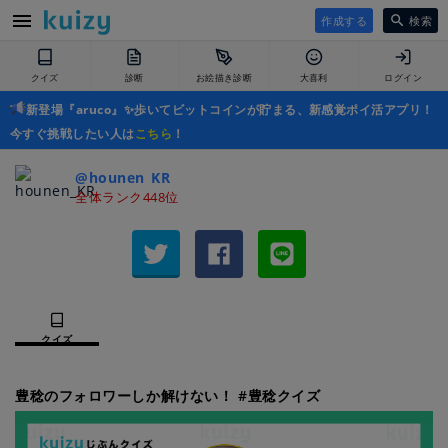
作成する
検索
クイズ
診断
お絵描き診断
大喜利
ログイン
新登場『aruco』✨歩いてビットコインが貯まる、新感覚ポイ活アプリ！
今すぐ挑戦したい人は
こちら
！
@hounen_KR
全体ランク448位
クイズ
豊稔のフォロワーしか解けない！ #豊稔クイズ