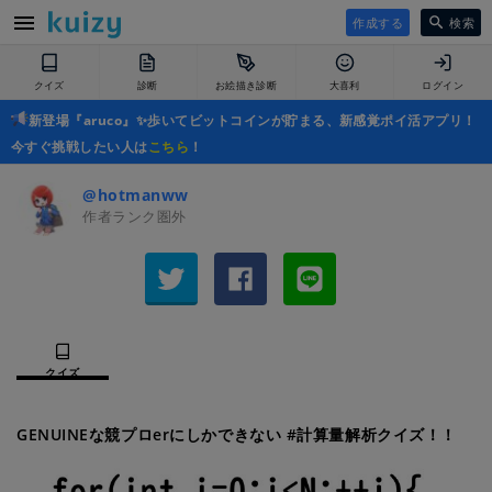
作成する
検索
クイズ
診断
お絵描き診断
大喜利
ログイン
新登場『aruco』✨歩いてビットコインが貯まる、新感覚ポイ活アプリ！
今すぐ挑戦したい人は
こちら
！
@hotmanww
作者ランク圏外
クイズ
GENUINEな競プロerにしかできない #計算量解析クイズ！！