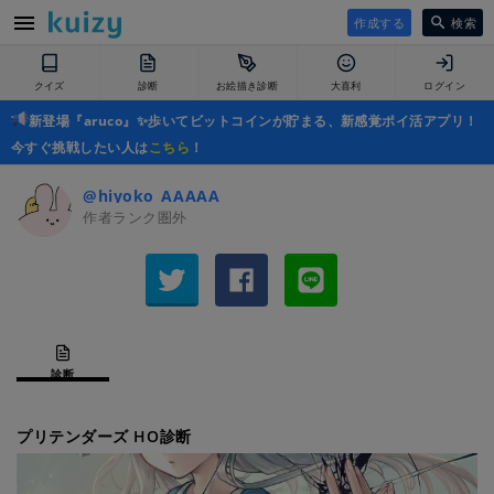
作成する
検索
クイズ
診断
お絵描き診断
大喜利
ログイン
新登場『aruco』✨歩いてビットコインが貯まる、新感覚ポイ活アプリ！
今すぐ挑戦したい人は
こちら
！
@hiyoko_AAAAA
作者ランク圏外
診断
プリテンダーズ HO診断