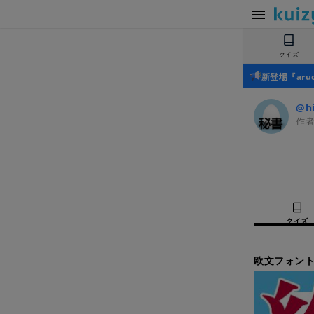
クイズ
新登場『ar
@hi
作
クイズ
欧文フォント