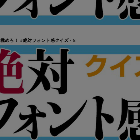
極めろ！ #絶対フォント感クイズ・8