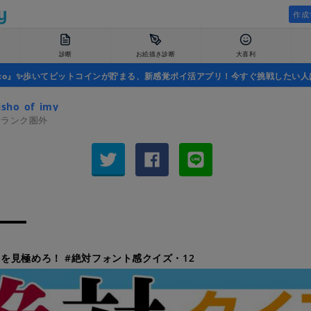
作成
診断
お絵描き診断
大喜利
uco』✨歩いてビットコインが貯まる、新感覚ポイ活アプリ！今すぐ挑戦したい人
sho_of_imy
者ランク圏外
を見極めろ！ #絶対フォント感クイズ・12