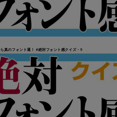
ら真のフォント通！ #絶対フォント感クイズ・9