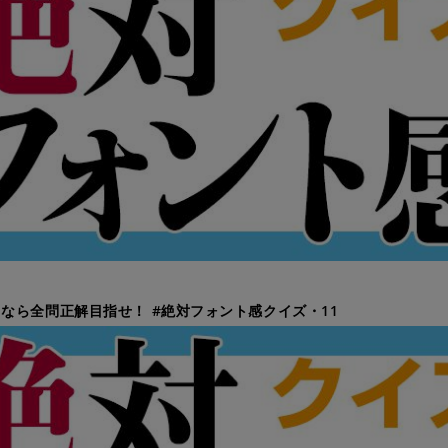
なら全問正解目指せ！ #絶対フォント感クイズ・11