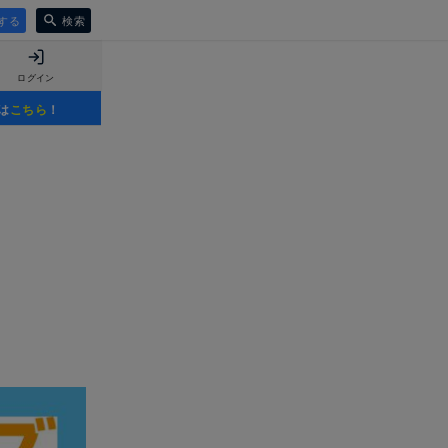
する
検索
ログイン
は
こちら
！