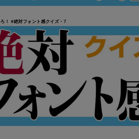
ろ！ #絶対フォント感クイズ・7