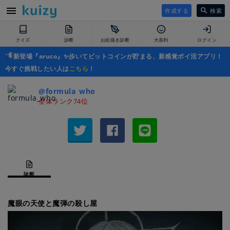
作成する
検索
クイズ
診断
お絵描き診断
大喜利
ログイン
新登場『aruco』✨歩いてビットコインが貯まる、新感覚ポイ活アプリ！
今すぐ挑戦したい人は
こちら
！
@formula_who
全体ランク74位
診断
魔眼の天使と魔弾の殺し屋