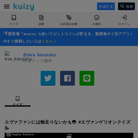
作成する
検索
クイズ
診断
お絵描き診断
大喜利
ログイン
新登場『aruco』✨歩いてビットコインが貯まる、新感覚ポイ活アプリ！
今すぐ挑戦したい人は
こちら
！
@eva_kousatu
作者ランク圏外
クイズ
エヴァファンには物足りないかも😳 #エヴァンゲリオンクイズ
🥳