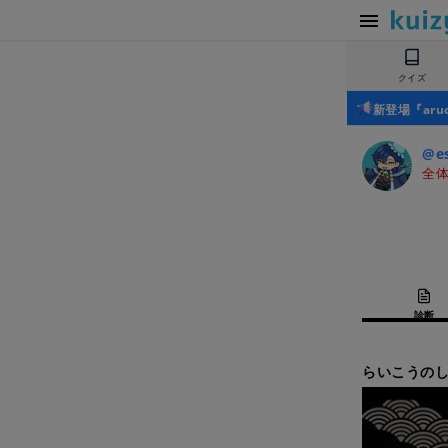
クイズ
新登場『ar
@e
全体
診断
らいこうのし