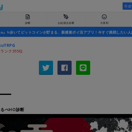
作成
診断
お絵描き診断
大喜利
uco』✨歩いてビットコインが貯まる、新感覚ポイ活アプリ！今すぐ挑戦したい人
suTRPG
ランク355位
るべHO診断