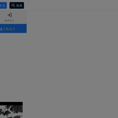
する
検索
ログイン
は
こちら
！