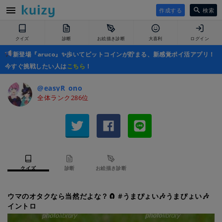
作成する
検索
クイズ
診断
お絵描き診断
大喜利
ログイン
新登場『aruco』✨歩いてビットコインが貯まる、新感覚ポイ活アプリ！
今すぐ挑戦したい人は
こちら
！
@easyR_ono
全体ランク286位
クイズ
診断
お絵描き診断
ウマのオタクなら当然だよな？🧲 #うまぴょい🎶うまぴょい🎶
イントロ