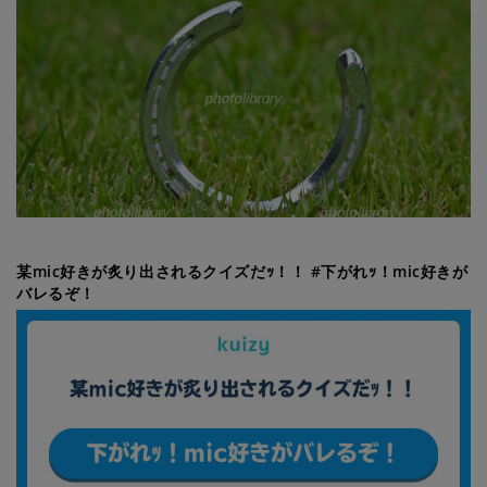
某mic好きが炙り出されるクイズだｯ！！ #下がれｯ！mic好きが
バレるぞ！