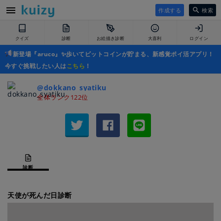
作成する
検索
クイズ
診断
お絵描き診断
大喜利
ログイン
新登場『aruco』✨歩いてビットコインが貯まる、新感覚ポイ活アプリ！
今すぐ挑戦したい人は
こちら
！
@dokkano_syatiku
全体ランク122位
診断
天使が死んだ日診断