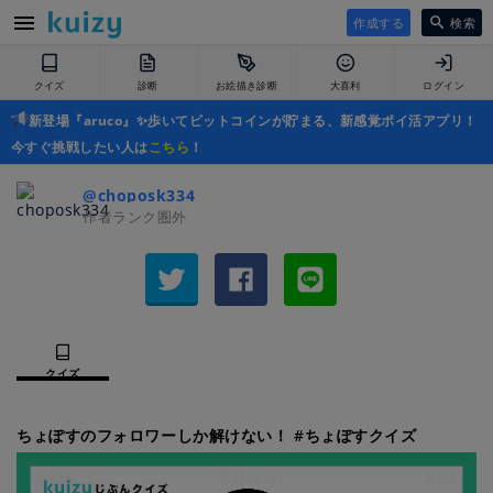
作成する
検索
クイズ
診断
お絵描き診断
大喜利
ログイン
新登場『aruco』✨歩いてビットコインが貯まる、新感覚ポイ活アプリ！
今すぐ挑戦したい人は
こちら
！
@choposk334
作者ランク圏外
クイズ
ちょぽすのフォロワーしか解けない！ #ちょぽすクイズ