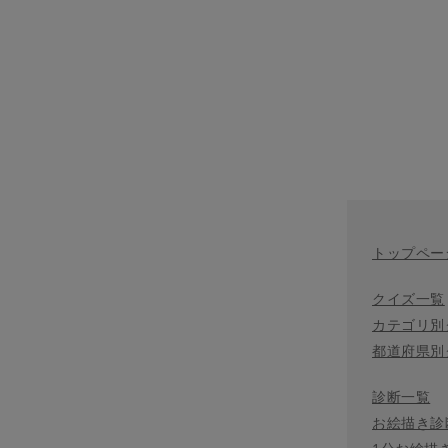
トップペー
クイズ一覧
カテゴリ別
都道府県別
診断一覧
お絵描き診