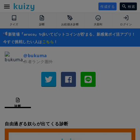
作成する
検索
クイズ
診断
お絵描き診断
大喜利
ログイン
新登場『aruco』✨歩いてビットコインが貯まる、新感覚ポイ活アプリ！
今すぐ挑戦したい人は
こちら
！
@bukuma_
作者ランク圏外
診断
自由過ぎる奴らが出てくる診断