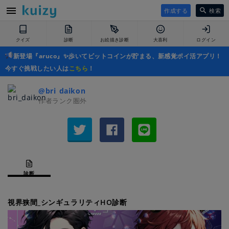
作成する
検索
クイズ
診断
お絵描き診断
大喜利
ログイン
新登場『aruco』✨歩いてビットコインが貯まる、新感覚ポイ活アプリ！
今すぐ挑戦したい人は
こちら
！
@bri_daikon
作者ランク圏外
診断
視界狭間_シンギュラリティHO診断