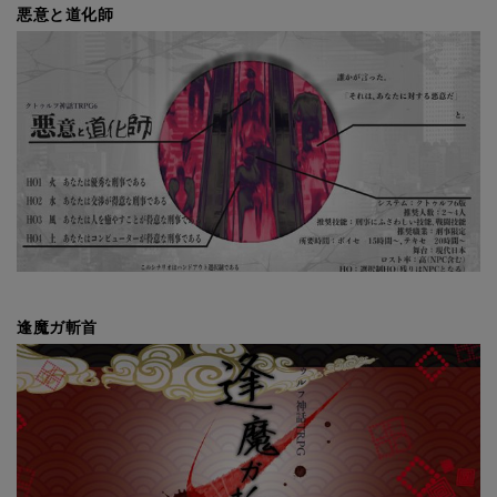
悪意と道化師
逢魔ガ斬首