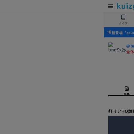
クイズ
新登場『ar
@b
全体
診断
灯リアHO診