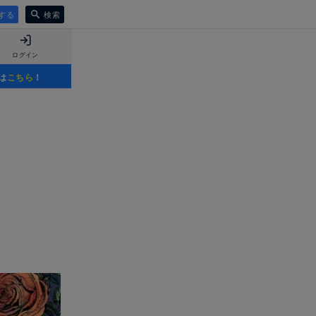
する
検索
ログイン
は
こちら
！