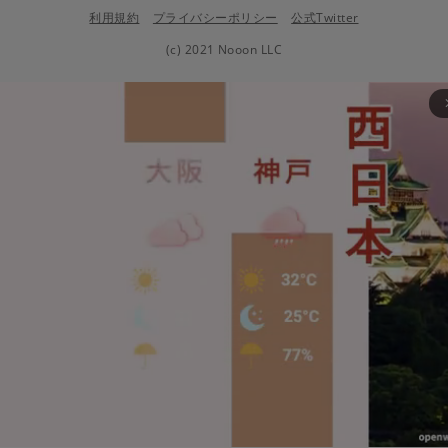
利用規約
プライバシーポリシー
公式Twitter
(c) 2021 Nooon LLC
arrow_fo