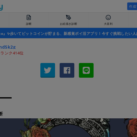
作成
診断
お絵描き診断
大喜利
uco』✨歩いてビットコインが貯まる、新感覚ポイ活アプリ！今すぐ挑戦したい人
nd5k2g
ランク414位
断