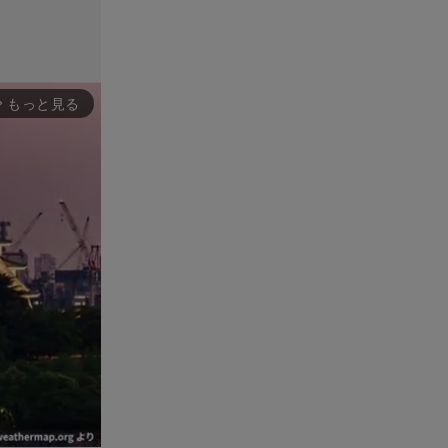
もっと見る
rward_ios