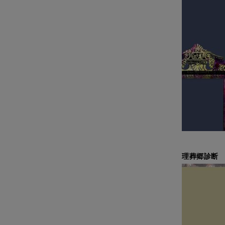
理葬郷診断