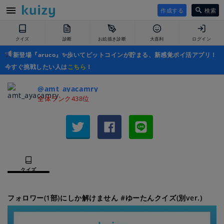
作成する
検索
クイズ
診断
お絵描き診断
大喜利
ログイン
新登場『aruco』✨歩いてビットコインが貯まる、新感覚ポイ活アプリ！
今すぐ挑戦したい人は
こちら
！
@amt_ayacamry
全体ランク438位
クイズ
フォロワー(1部)にしか解けません #ゆーたんクイズ(別ver.)