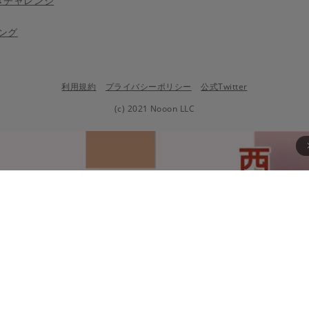
きチャレンジ
ング
利用規約
プライバシーポリシー
公式Twitter
(c) 2021 Nooon LLC
arrow_fo