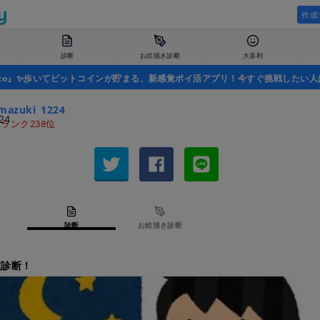
作成
診断
お絵描き診断
大喜利
uco』✨歩いてビットコインが貯まる、新感覚ポイ活アプリ！今すぐ挑戦したい人
mazuki_1224
ランク238位
診断
お絵描き診断
症診断！