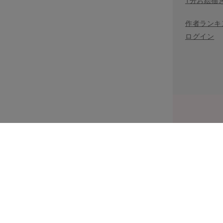
1分お絵描
作者ランキ
ログイン