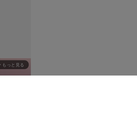
もっと見る
rward_ios