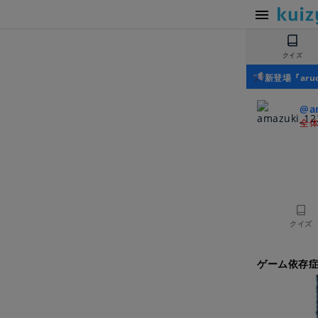
クイズ
新登場『ar
@a
全体
クイズ
ゲーム依存