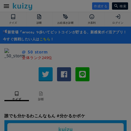
作成する
検索
クイズ
診断
お絵描き診断
大喜利
ログイン
新登場『aruco』✨歩いてビットコインが貯まる、新感覚ポイ活アプリ！
今すぐ挑戦したい人は
こちら
！
@_50_storm
全体ランク249位
クイズ
診断
誰でも分かるわこんなもん #分かるかボケ